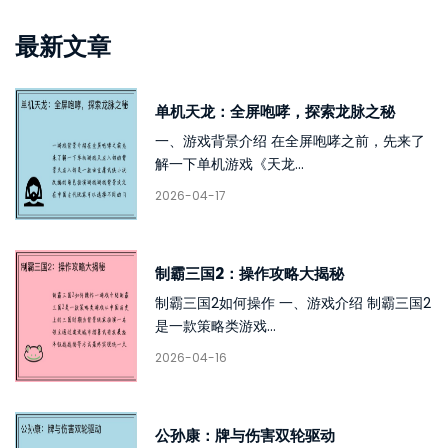
最新文章
单机天龙：全屏咆哮，探索龙脉之秘
一、游戏背景介绍 在全屏咆哮之前，先来了
解一下单机游戏《天龙...
2026-04-17
制霸三国2：操作攻略大揭秘
制霸三国2如何操作 一、游戏介绍 制霸三国2
是一款策略类游戏...
2026-04-16
公孙康：牌与伤害双轮驱动