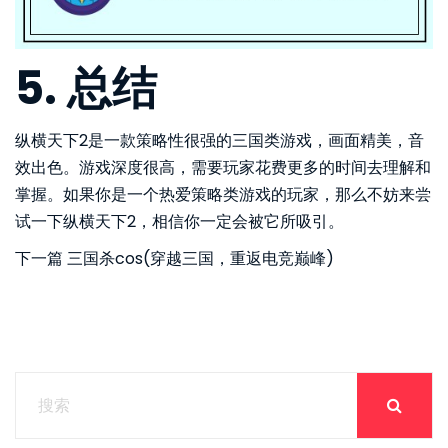
5. 总结
纵横天下2是一款策略性很强的三国类游戏，画面精美，音
效出色。游戏深度很高，需要玩家花费更多的时间去理解和
掌握。如果你是一个热爱策略类游戏的玩家，那么不妨来尝
试一下纵横天下2，相信你一定会被它所吸引。
下一篇
三国杀cos(穿越三国，重返电竞巅峰)