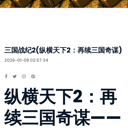
三国战纪2(纵横天下2：再续三国奇谋)
2026-01-08 02:57:34
纵横天下2：再
续三国奇谋——