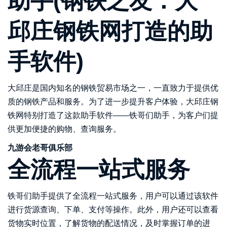
助手(钢铁之友：大
邱庄钢铁网打造的助
手软件)
大邱庄是国内知名的钢铁贸易市场之一，一直致力于提供优
质的钢铁产品和服务。为了进一步提升客户体验，大邱庄钢
铁网特别打造了这款助手软件——铁哥们助手，为客户们提
供更加便捷的购物、查询服务。
九游会老哥俱乐部
全流程一站式服务
铁哥们助手提供了全流程一站式服务，用户可以通过该软件
进行货源查询、下单、支付等操作。此外，用户还可以查看
货物实时位置，了解货物的配送情况，及时掌握订单的进