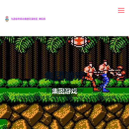
集团游戏
首页
Our News
/
大邱庄钢铁网铁哥们助手(钢铁之友：大邱庄钢铁网
打造的助手软件)