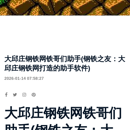
大邱庄钢铁网铁哥们助手(钢铁之友：大
邱庄钢铁网打造的助手软件)
2026-01-14 07:58:27
大邱庄钢铁网铁哥们