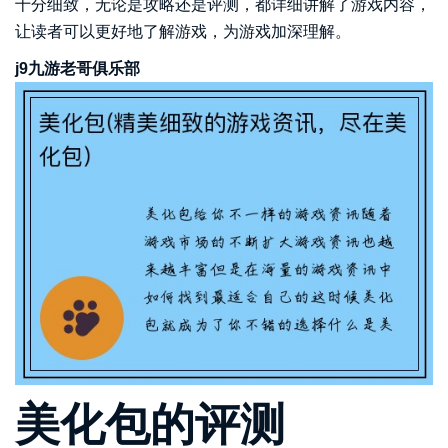
十分细致，无论是攻略还是评测，都详细讲解了游戏内容，
让读者可以更好地了解游戏，为游戏加深理解。
j9九游老哥俱乐部
美化包的评测