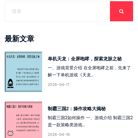
最新文章
单机天龙：全屏咆哮，探索龙脉之秘
一、游戏背景介绍 在全屏咆哮之前，先来了
解一下单机游戏《天龙...
2026-04-17
制霸三国2：操作攻略大揭秘
制霸三国2如何操作 一、游戏介绍 制霸三国2
是一款策略类游戏...
2026-04-16