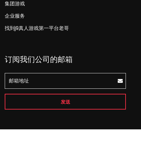
集团游戏
企业服务
找到j9真人游戏第一平台老哥
订阅我们公司的邮箱
发送