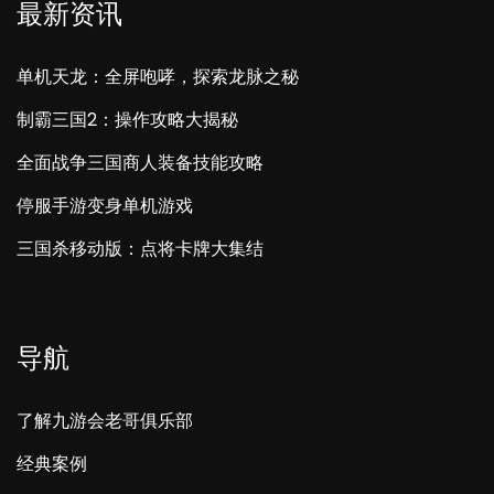
最新资讯
单机天龙：全屏咆哮，探索龙脉之秘
制霸三国2：操作攻略大揭秘
全面战争三国商人装备技能攻略
停服手游变身单机游戏
三国杀移动版：点将卡牌大集结
导航
了解九游会老哥俱乐部
经典案例