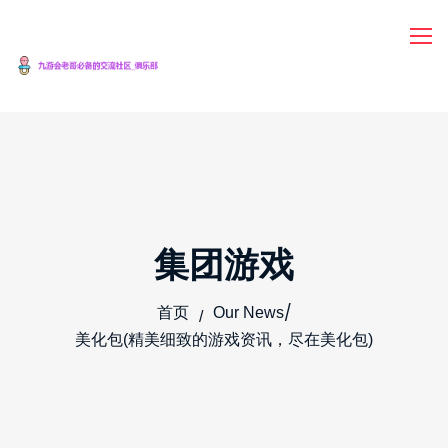
集团游戏
/
首页
Our News
美化包(精美细致的游戏资讯，尽在美化包)