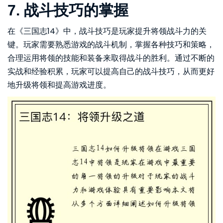
7. 战斗技巧的掌握
在《三国志14》中，战斗技巧是玩家提升将领战斗力的关
键。玩家需要熟悉游戏的战斗机制，掌握各种技巧和策略，
合理运用将领的技能和装备来取得战斗的胜利。通过不断的
实战和经验积累，玩家可以提高自己的战斗技巧，从而更好
地升级将领和提高游戏进度。