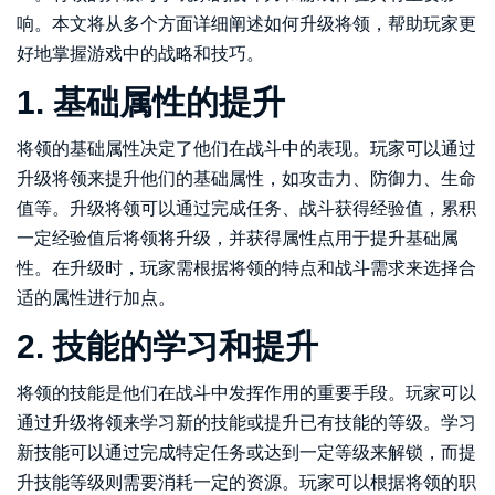
响。本文将从多个方面详细阐述如何升级将领，帮助玩家更
好地掌握游戏中的战略和技巧。
1. 基础属性的提升
将领的基础属性决定了他们在战斗中的表现。玩家可以通过
升级将领来提升他们的基础属性，如攻击力、防御力、生命
值等。升级将领可以通过完成任务、战斗获得经验值，累积
一定经验值后将领将升级，并获得属性点用于提升基础属
性。在升级时，玩家需根据将领的特点和战斗需求来选择合
适的属性进行加点。
2. 技能的学习和提升
将领的技能是他们在战斗中发挥作用的重要手段。玩家可以
通过升级将领来学习新的技能或提升已有技能的等级。学习
新技能可以通过完成特定任务或达到一定等级来解锁，而提
升技能等级则需要消耗一定的资源。玩家可以根据将领的职