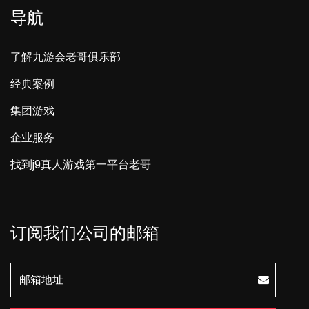
导航
了解九游会老哥俱乐部
经典案例
集团游戏
企业服务
找到j9真人游戏第一平台老哥
订阅我们公司的邮箱