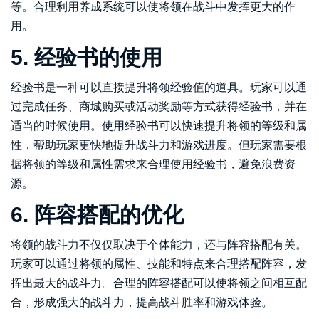
等。合理利用养成系统可以使将领在战斗中发挥更大的作
用。
5. 经验书的使用
经验书是一种可以直接提升将领经验值的道具。玩家可以通
过完成任务、商城购买或活动奖励等方式获得经验书，并在
适当的时候使用。使用经验书可以快速提升将领的等级和属
性，帮助玩家更快地提升战斗力和游戏进度。但玩家需要根
据将领的等级和属性需求来合理使用经验书，避免浪费资
源。
6. 阵容搭配的优化
将领的战斗力不仅仅取决于个体能力，还与阵容搭配有关。
玩家可以通过将领的属性、技能和特点来合理搭配阵容，发
挥出最大的战斗力。合理的阵容搭配可以使将领之间相互配
合，形成强大的战斗力，提高战斗胜率和游戏体验。