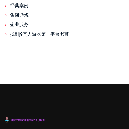
经典案例
集团游戏
企业服务
找到j9真人游戏第一平台老哥