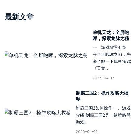
最新文章
单机天龙：全屏咆
哮，探索龙脉之秘
一、游戏背景介绍
在全屏咆哮之前，先
来了解一下单机游戏
《天龙...
2026-04-17
制霸三国2：操作攻略大揭
秘
制霸三国2如何操作 一、游戏
介绍 制霸三国2是一款策略类
游戏...
2026-04-16