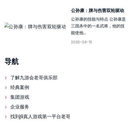
公孙康：牌与伤害双轮驱动
公孙康的技能与特点 公孙康是
三国杀中的一名武将，他的技
能使他...
2026-04-15
导航
了解九游会老哥俱乐部
经典案例
集团游戏
企业服务
找到j9真人游戏第一平台老哥